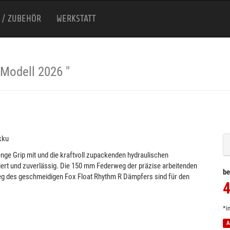
 / ZUBEHÖR
WERKSTATT
Modell 2026 "
kku
ge Grip mit und die kraftvoll zupackenden hydraulischen
ert und zuverlässig. Die 150 mm Federweg der präzise arbeitenden
be
g des geschmeidigen Fox Float Rhythm R Dämpfers sind für den
4
*i
A