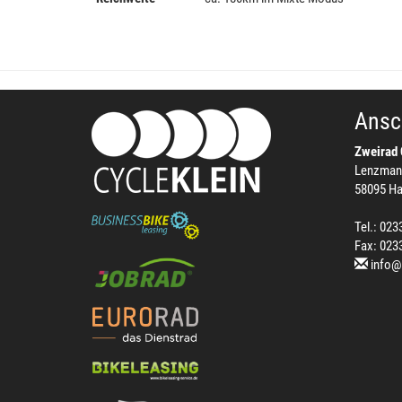
Ansch
Zweirad 
Lenzman
58095 H
Tel.: 023
Fax: 023
info@