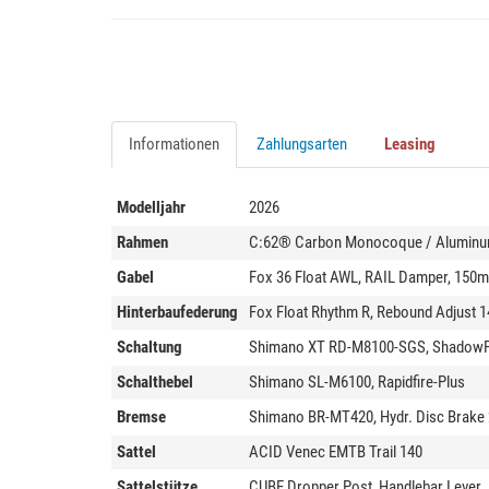
Informationen
Zahlungsarten
Leasing
Modelljahr
2026
Rahmen
C:62® Carbon Monocoque / Alumin
Gabel
Fox 36 Float AWL, RAIL Damper, 150
Hinterbaufederung
Fox Float Rhythm R, Rebound Adjust
Schaltung
Shimano XT RD-M8100-SGS, ShadowPl
Schalthebel
Shimano SL-M6100, Rapidfire-Plus
Bremse
Shimano BR-MT420, Hydr. Disc Brake
Sattel
ACID Venec EMTB Trail 140
Sattelstütze
CUBE Dropper Post, Handlebar Lever