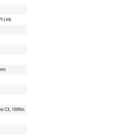
I-Link
8mm
ine CX, 100Nm