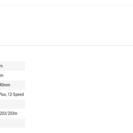
um
mm
 140mm
us, 12-Speed
 203/203m