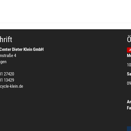
rift
Ö
Center Dieter Klein GmbH
J
nstraße 4
Mo
agen
10
31 27420
S
31 13429
09
cycle-klein.de
Am
Fa