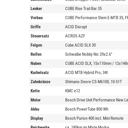
Lenker
CUBE Rise Trail Bar 35
Vorbau
CUBE Performance Stem E-MTB 35, FP
Griffe
ACID Disrupt
Steuersatz
ACROS AZF
Felgen
Cube ACID SLX 30
Reifen
Schwalbe Nobby Nic 29x2.6"
Naben
CUBE ACID SLX, 15x110mm / 12x14
Kurbelsatz
ACID MTB Hybrid Pro, 34t
Zahnkränze
Shimano Deore CS-M6100, 10-51T
Kette
KMC e12
Motor
Bosch Drive Unit Performance New L
Akku
Bosch PowerTube 800 Wh
Display
Bosch Purion 400 incl. Mini Remote
Reichweite
ca. 180km im Mixte Modus