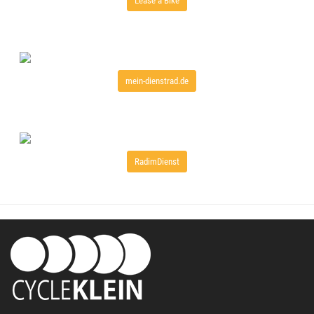
Lease a Bike
mein-dienstrad.de
RadimDienst