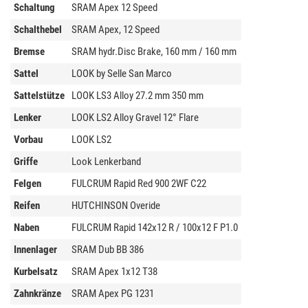
Schaltung
SRAM Apex 12 Speed
Schalthebel
SRAM Apex, 12 Speed
Bremse
SRAM hydr.Disc Brake, 160 mm / 160 mm
Sattel
LOOK by Selle San Marco
Sattelstütze
LOOK LS3 Alloy 27.2 mm 350 mm
Lenker
LOOK LS2 Alloy Gravel 12° Flare
Vorbau
LOOK LS2
Griffe
Look Lenkerband
Felgen
FULCRUM Rapid Red 900 2WF C22
Reifen
HUTCHINSON Overide
Naben
FULCRUM Rapid 142x12 R / 100x12 F P1.0
Innenlager
SRAM Dub BB 386
Kurbelsatz
SRAM Apex 1x12 T38
Zahnkränze
SRAM Apex PG 1231