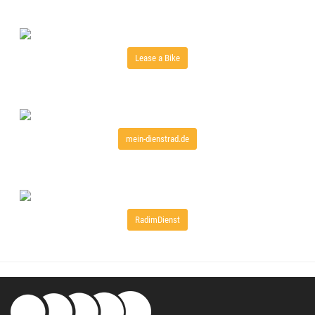
Lease a Bike
mein-dienstrad.de
RadimDienst