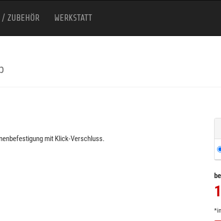
 / ZUBEHÖR
WERKSTATT
p
emenbefestigung mit Klick-Verschluss.
be
1
*i