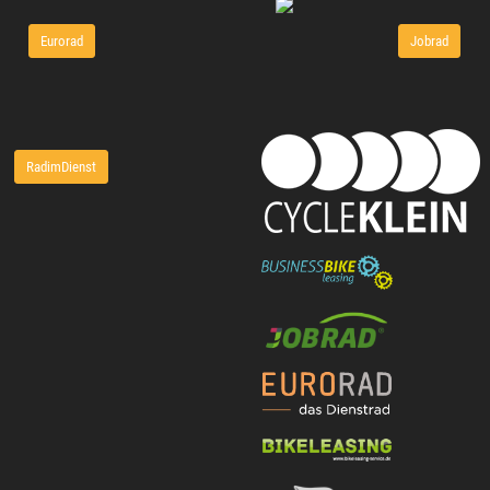
Eurorad
Jobrad
RadimDienst