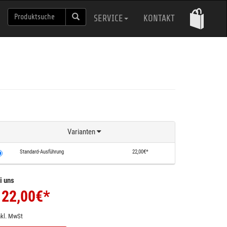
SERVICE
KONTAKT
Varianten
Standard-Ausführung
22,00€*
i uns
22,00
€*
nkl. MwSt