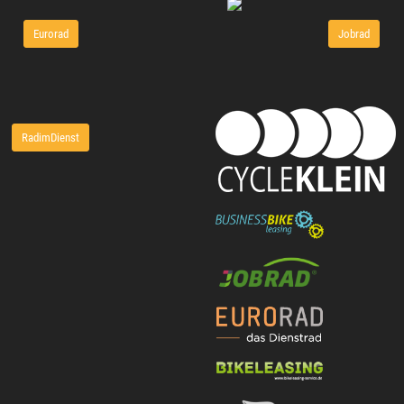
Eurorad
Jobrad
RadimDienst