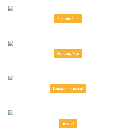
BusinessBike
Company Bike
Deutsche Dienstrad
Eurorad