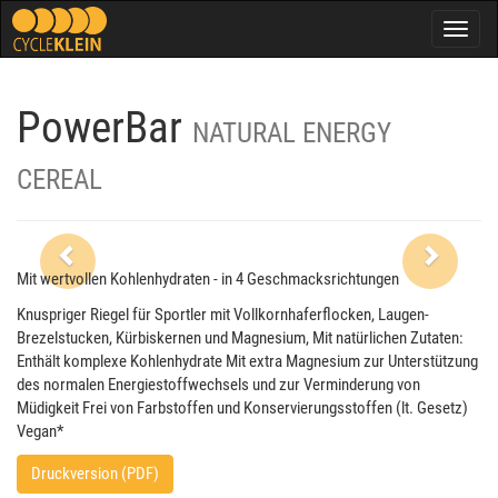
Togg
navig
PowerBar
NATURAL ENERGY
CEREAL
Previous
Next
Mit wertvollen Kohlenhydraten - in 4 Geschmacksrichtungen
Knuspriger Riegel für Sportler mit Vollkornhaferflocken, Laugen-
Brezelstucken, Kürbiskernen und Magnesium, Mit natürlichen Zutaten:
Enthält komplexe Kohlenhydrate Mit extra Magnesium zur Unterstützung
des normalen Energiestoffwechsels und zur Verminderung von
Müdigkeit Frei von Farbstoffen und Konservierungsstoffen (lt. Gesetz)
Vegan*
Druckversion (PDF)