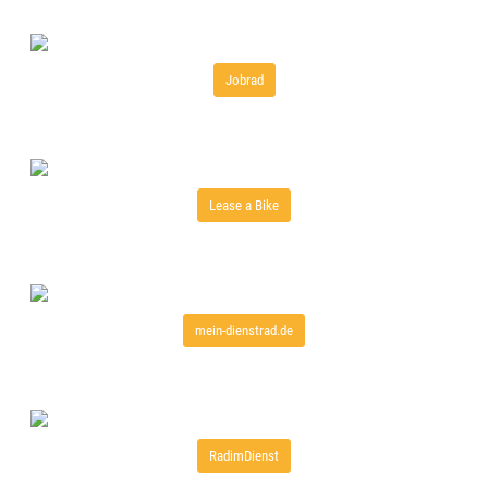
Jobrad
Lease a Bike
mein-dienstrad.de
RadimDienst