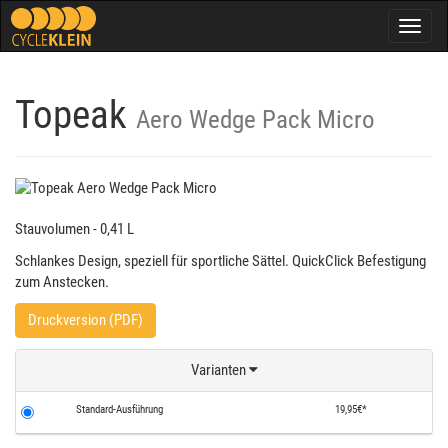
Togg
navig
Topeak
Aero Wedge Pack Micro
Stauvolumen - 0,41 L
Schlankes Design, speziell für sportliche Sättel. QuickClick Befestigung
zum Anstecken.
Druckversion (PDF)
Varianten
Standard-Ausführung
19,95€*