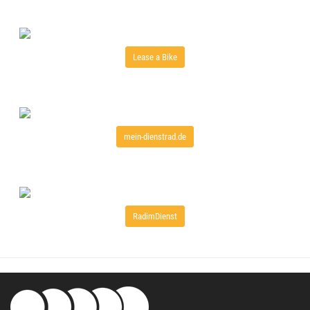
Lease a Bike
mein-dienstrad.de
RadimDienst