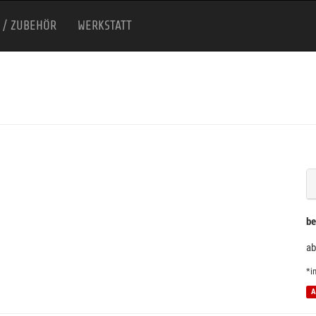
 / ZUBEHÖR
WERKSTATT
be
ab
*i
A