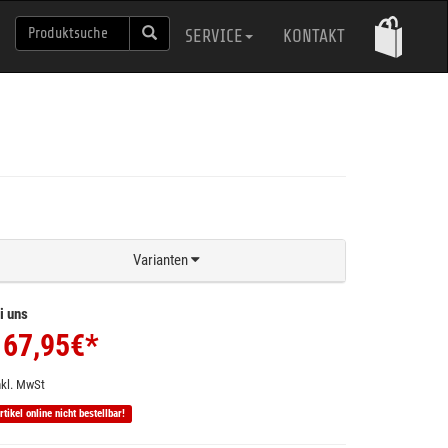
SERVICE
KONTAKT
Varianten
i uns
67,95
€*
nkl. MwSt
rtikel online nicht bestellbar!