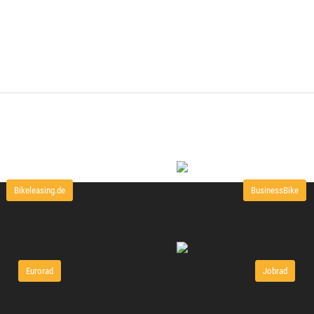
Bikeleasing.de
BusinessBike
Eurorad
Jobrad