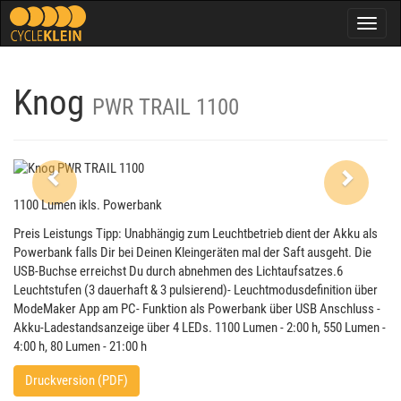
Togg
navig
Knog
PWR TRAIL 1100
Previous
Next
1100 Lumen ikls. Powerbank
Preis Leistungs Tipp: Unabhängig zum Leuchtbetrieb dient der Akku als
Powerbank falls Dir bei Deinen Kleingeräten mal der Saft ausgeht. Die
USB-Buchse erreichst Du durch abnehmen des Lichtaufsatzes.6
Leuchtstufen (3 dauerhaft & 3 pulsierend)- Leuchtmodusdefinition über
ModeMaker App am PC- Funktion als Powerbank über USB Anschluss -
Akku-Ladestandsanzeige über 4 LEDs. 1100 Lumen - 2:00 h, 550 Lumen -
4:00 h, 80 Lumen - 21:00 h
Druckversion (PDF)