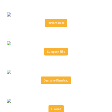
BusinessBike
Company Bike
Deutsche Dienstrad
Eurorad