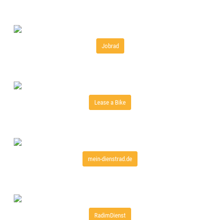
Jobrad
Lease a Bike
mein-dienstrad.de
RadimDienst