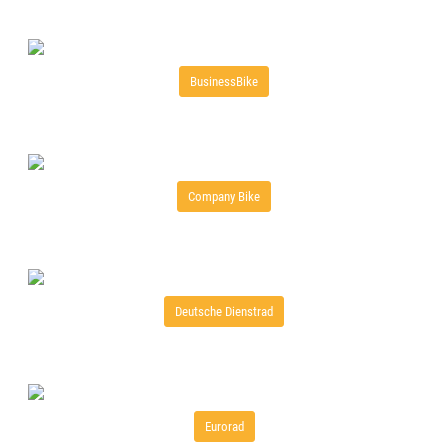
BusinessBike
Company Bike
Deutsche Dienstrad
Eurorad