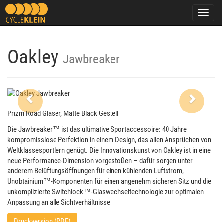
Togg
navig
Oakley
Jawbreaker
Previous
Next
Prizm Road Gläser, Matte Black Gestell
Die Jawbreaker™ ist das ultimative Sportaccessoire: 40 Jahre
kompromisslose Perfektion in einem Design, das allen Ansprüchen von
Weltklassesportlern genügt. Die Innovationskunst von Oakley ist in eine
neue Performance-Dimension vorgestoßen – dafür sorgen unter
anderem Belüftungsöffnungen für einen kühlenden Luftstrom,
Unobtainium™-Komponenten für einen angenehm sicheren Sitz und die
unkomplizierte Switchlock™-Glaswechseltechnologie zur optimalen
Anpassung an alle Sichtverhältnisse.
Druckversion (PDF)