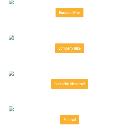
BusinessBike
Company Bike
Deutsche Dienstrad
Eurorad