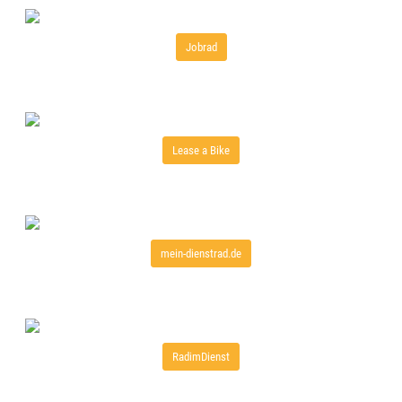
Jobrad
Lease a Bike
mein-dienstrad.de
RadimDienst