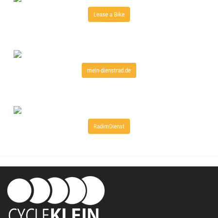
Lease a Bike
mein-dienstrad.de
RadimDienst