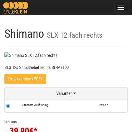
Togg
navig
Shimano
SLX 12.fach rechts
SLS 12s Schalthebel rechts SL-M7100
Druckversion (PDF)
Varianten
Standard-Ausführung
39,90€*
bei uns
39,90
€*