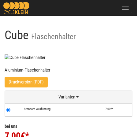
Togg
navig
Cube
Flaschenhalter
Aluminium-Flaschenhalter
Druckversion (PDF)
Varianten
Standard-Ausführung
7,00€*
bei uns
7,00
€*