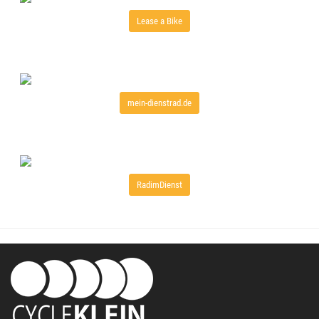
Lease a Bike
mein-dienstrad.de
RadimDienst