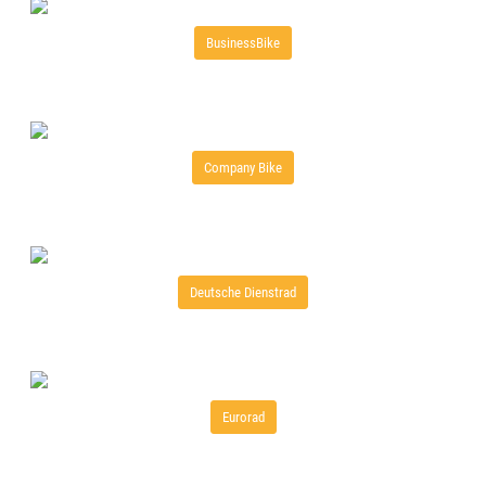
BusinessBike
Company Bike
Deutsche Dienstrad
Eurorad