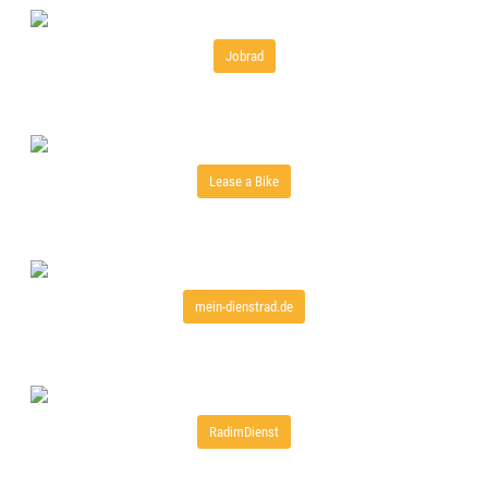
Jobrad
Lease a Bike
mein-dienstrad.de
RadimDienst