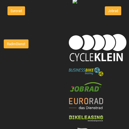
Eurorad
Jobrad
RadimDienst