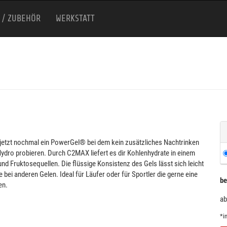
 / ZUBEHÖR
WERKSTATT
O
t jetzt nochmal ein PowerGel® bei dem kein zusätzliches Nachtrinken
dro probieren. Durch C2MAX liefert es dir Kohlenhydrate in einem
nd Fruktosequellen. Die flüssige Konsistenz des Gels lässt sich leicht
 bei anderen Gelen. Ideal für Läufer oder für Sportler die gerne eine
be
en.
ab
*i