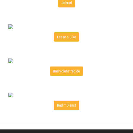
Jobrad
Lease a Bike
mein-dienstrad.de
RadimDienst