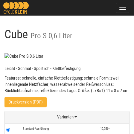
Togg
navig
Cube
Pro S 0,6 Liter
Leicht - Schmal - Sportlich - Klettbefestigung
Features: schnelle, einfache Klettbefestigung; schmale Form; zwei
innenliegende Netzfächer; wasserabweisender Reißverschluss;
Rücklichtaufnahme; reflektierendes Logo. Größe: (LxBxT) 11 x 8 x 7 cm
Druckversion (PDF)
Varianten
Standard-Ausführung
19,95€*