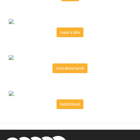
Lease a Bike
mein-dienstrad.de
RadimDienst