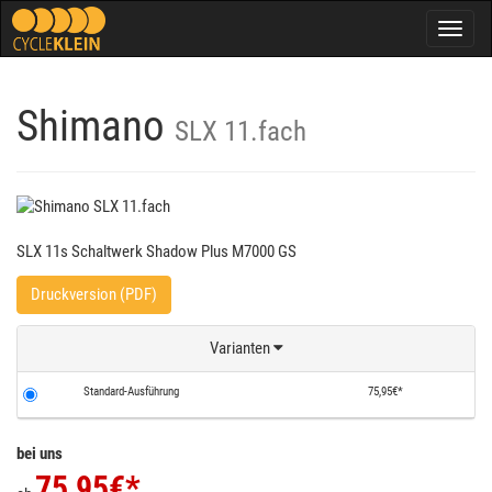
Togg
navig
Shimano
SLX 11.fach
SLX 11s Schaltwerk Shadow Plus M7000 GS
Druckversion (PDF)
Varianten
Standard-Ausführung
75,95€*
bei uns
75,95
€*