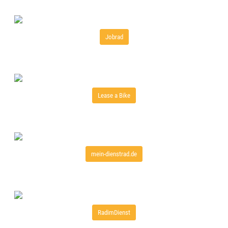
Jobrad
Lease a Bike
mein-dienstrad.de
RadimDienst