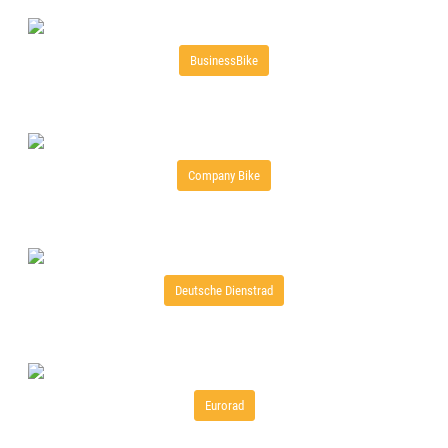
BusinessBike
Company Bike
Deutsche Dienstrad
Eurorad