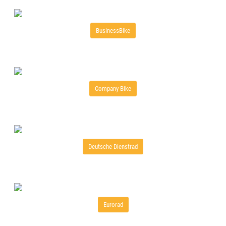
BusinessBike
Company Bike
Deutsche Dienstrad
Eurorad