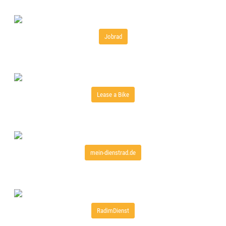
Jobrad
Lease a Bike
mein-dienstrad.de
RadimDienst