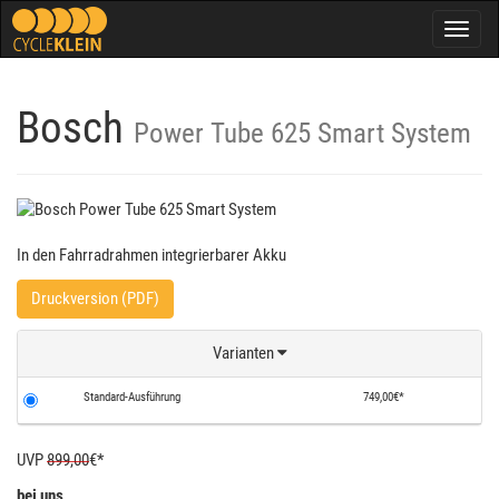
Togg
navig
Bosch
Power Tube 625 Smart System
In den Fahrradrahmen integrierbarer Akku
Druckversion (PDF)
Varianten
Standard-Ausführung
749,00€*
UVP
899,00
€*
bei uns