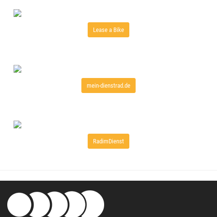
Lease a Bike
mein-dienstrad.de
RadimDienst