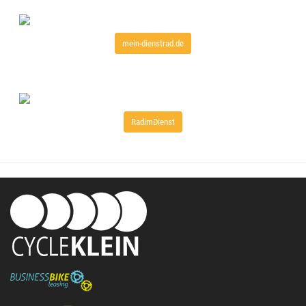
mein-dienstrad.de
RadimDienst