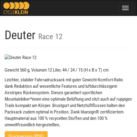
Togg
navig
Deuter
Race 12
Gewicht 560 g, Volumen 12 Liter, 44 / 24 / 15 (H x B x T) cm
Leichter, stabiler Fahrradrucksack mit guter Gewicht-Komfort-Ratio
dank Reduktion auf wesentliche Features und luftdurchlässigem
Airstripes Rückensystem. Dieses garantiert sportlichen
Mountainbiker*innen eine optimale Belüftung und sitzt auch auf ruppigen
Trails kompakt am Körper. Brustgurt und Netzhüftflossen halten den
Packsack zudem optimal in Position. Dank bluesign® zertifiziertem
Hauptmaterial aus 100 % recycelten Stoffen und den 100 %
umweltfreundlich hergestellten,
Druckversion (PDF)