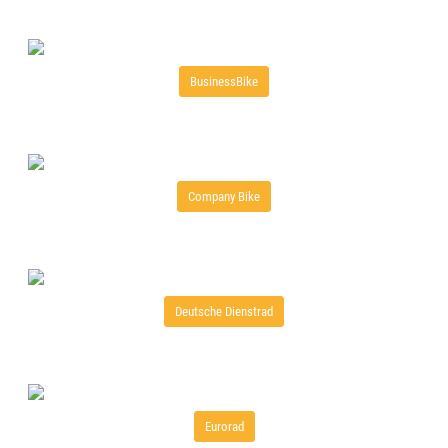
BusinessBike
Company Bike
Deutsche Dienstrad
Eurorad