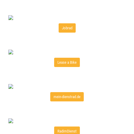
Jobrad
Lease a Bike
mein-dienstrad.de
RadimDienst