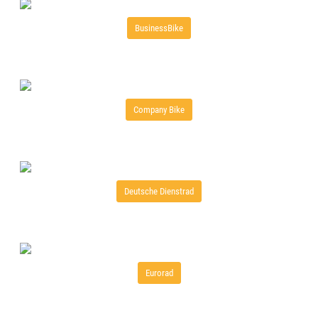
BusinessBike
Company Bike
Deutsche Dienstrad
Eurorad