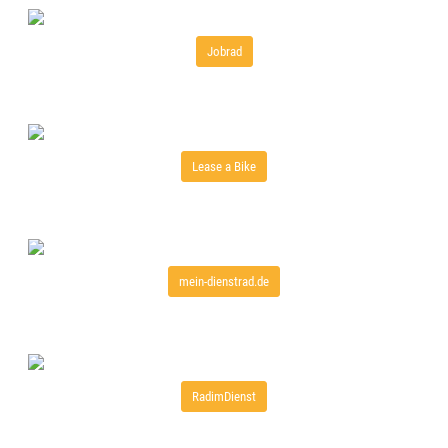
Jobrad
Lease a Bike
mein-dienstrad.de
RadimDienst