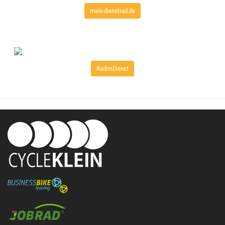
mein-dienstrad.de
RadimDienst