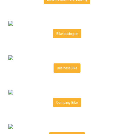
Bikeleasing.de
BusinessBike
Company Bike