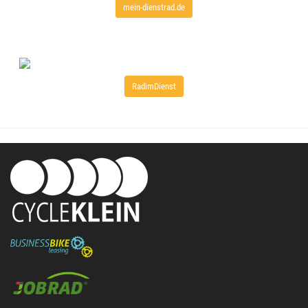
mein-dienstrad.de
RadimDienst