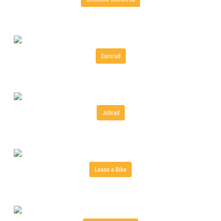
Eurorad
Jobrad
Lease a Bike