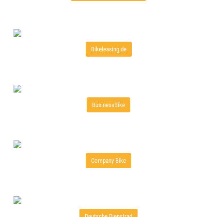
Bikeleasing.de
BusinessBike
Company Bike
Deutsche Dienstrad