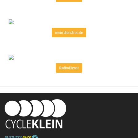
mein-dienstrad.de
RadimDienst