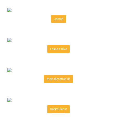
Jobrad
Lease a Bike
mein-dienstrad.de
RadimDienst