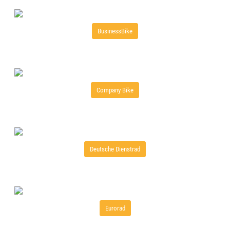
BusinessBike
Company Bike
Deutsche Dienstrad
Eurorad