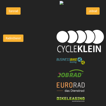
Eurorad
Jobrad
RadimDienst