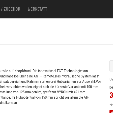
 / ZUBEHÖR
WERKSTATT
trolle auf Knopfdruck.Die innovative eLECT Technologie von
 und kabellos über eine ANT+ Remote.Das hydraulische System lässt
U
 Einsatzbereich und Rahmen stehen drei Hubvarianten zur Auswahl.Vor
heit verzichten wollen, eignet sich die kürzeste Variante mit 100 mm
be
tellung von 125 mm genügt, greift zur VYRON mit 421 mm
3
ge, ihr Hubpotential von 150 mm spricht vor allem die All-
ainbikern an
*i
A