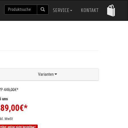
SERVICE
KONTAKT
Varianten
VP
449,00
€*
i uns
89,00
€*
nkl. MwSt
rtikel online nicht bestellbar!