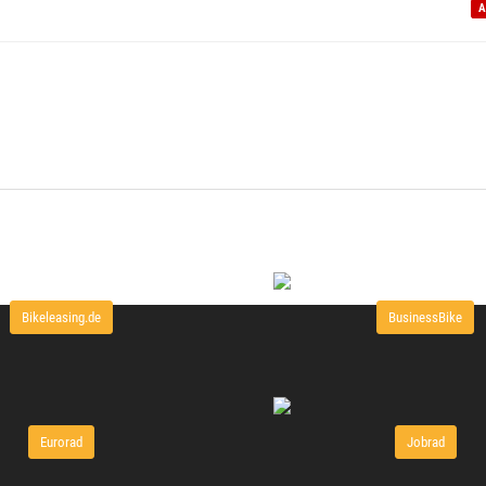
A
Bikeleasing.de
BusinessBike
Eurorad
Jobrad