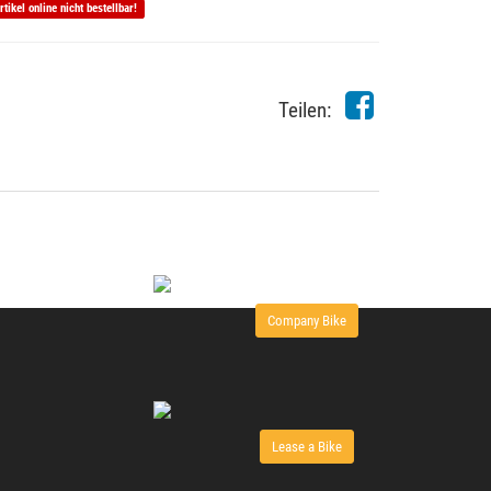
rtikel online nicht bestellbar!
Teilen:
Company Bike
Lease a Bike