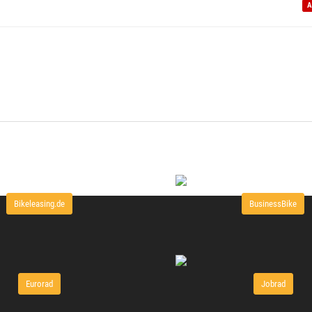
A
Bikeleasing.de
BusinessBike
Eurorad
Jobrad