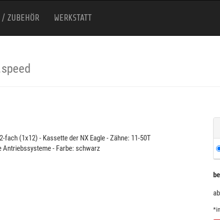
 / ZUBEHÖR
WERKSTATT
.speed
2-fach (1x12) - Kassette der NX Eagle - Zähne: 11-50T
gle Antriebssysteme - Farbe: schwarz
be
ab
*i