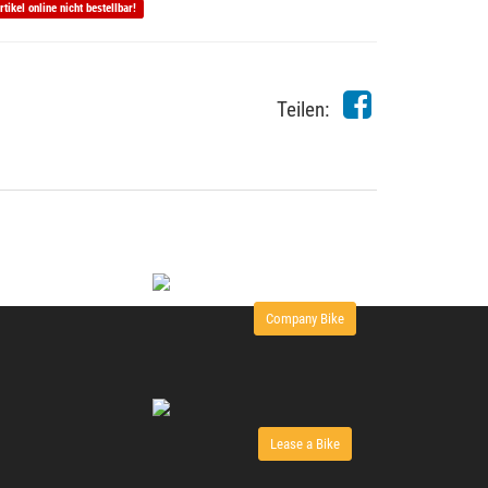
rtikel online nicht bestellbar!
Teilen:
Company Bike
Lease a Bike