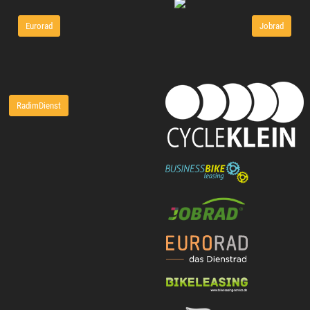
Eurorad
Jobrad
RadimDienst