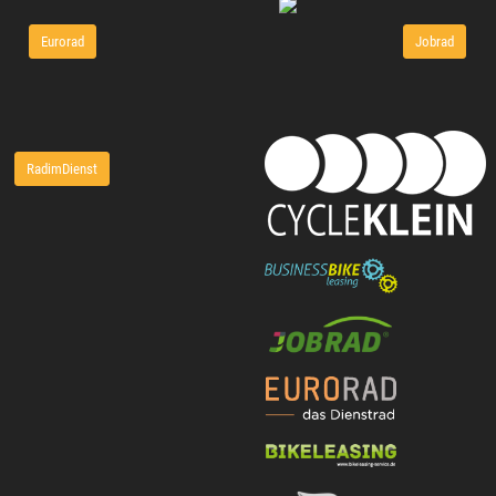
Eurorad
Jobrad
RadimDienst