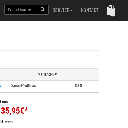
SERVICE
KONTAKT
Varianten
Standard-Ausführung
35,95€*
i uns
35,95
€*
nkl. MwSt