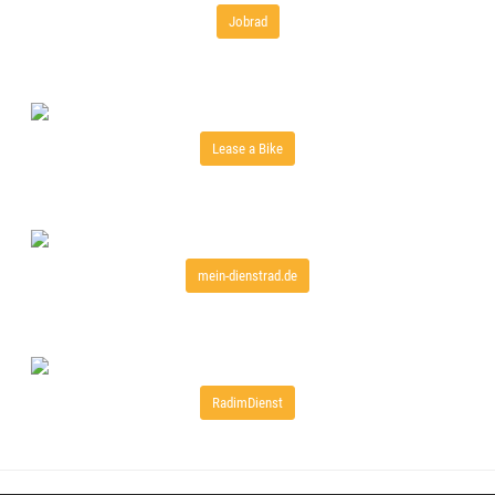
Jobrad
Lease a Bike
mein-dienstrad.de
RadimDienst