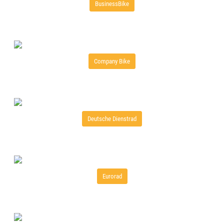
BusinessBike
Company Bike
Deutsche Dienstrad
Eurorad