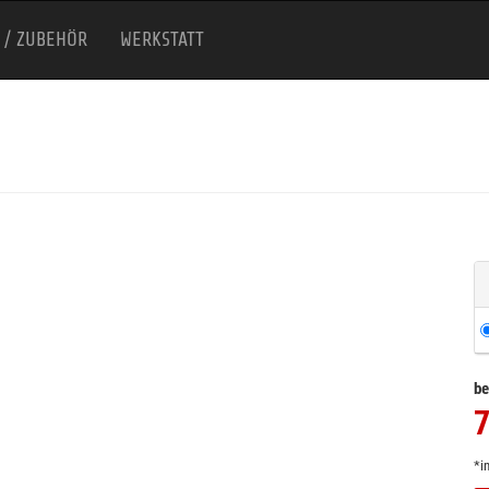
 / ZUBEHÖR
WERKSTATT
be
7
*i