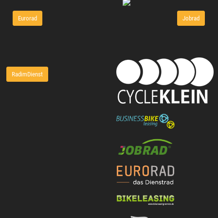
Eurorad
Jobrad
RadimDienst