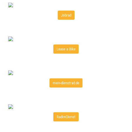
Jobrad
Lease a Bike
mein-dienstrad.de
RadimDienst