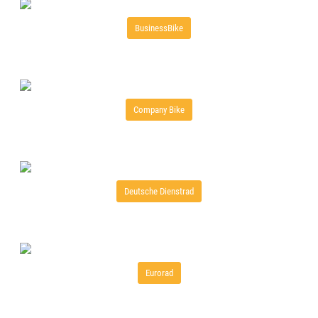
BusinessBike
Company Bike
Deutsche Dienstrad
Eurorad