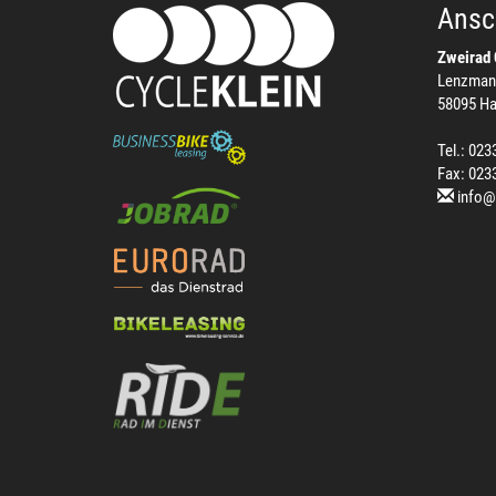
Ansch
Zweirad 
Lenzman
58095 H
Tel.: 023
Fax: 023
info@