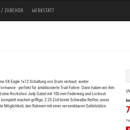
 / ZUBEHÖR
WERKSTATT
ine SX Eagle 1x12 Schaltung von Sram verbaut: weiter
ormance - perfekt für ambitionierte Trail-Fahrer. Dann haben wir ihm
U
d eine Rockshox Judy Gabel mit 100 mm Federweg und Lockout
 komplett machen griffige, 2.25 Zoll breite Schwalbe Reifen, unser
be
ie Möglichkeit, den Rahmen mit einer versenkbaren Sattelstütze
7
*i
A