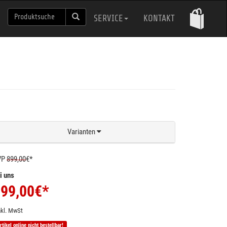
SERVICE
KONTAKT
Varianten
VP
899,00
€*
i uns
99,00
€*
nkl. MwSt
rtikel online nicht bestellbar!