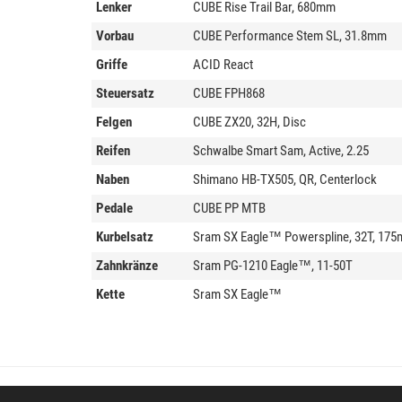
Lenker
CUBE Rise Trail Bar, 680mm
Vorbau
CUBE Performance Stem SL, 31.8mm
Griffe
ACID React
Steuersatz
CUBE FPH868
Felgen
CUBE ZX20, 32H, Disc
Reifen
Schwalbe Smart Sam, Active, 2.25
Naben
Shimano HB-TX505, QR, Centerlock
Pedale
CUBE PP MTB
Kurbelsatz
Sram SX Eagle™ Powerspline, 32T, 17
Zahnkränze
Sram PG-1210 Eagle™, 11-50T
Kette
Sram SX Eagle™