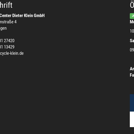
rift
Ö
Center Dieter Klein GmbH
J
nstraße 4
Mo
agen
10
31 27420
S
31 13429
09
cycle-klein.de
Am
Fa