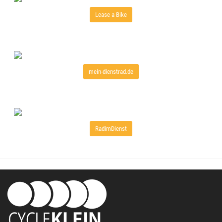
Lease a Bike
mein-dienstrad.de
RadimDienst