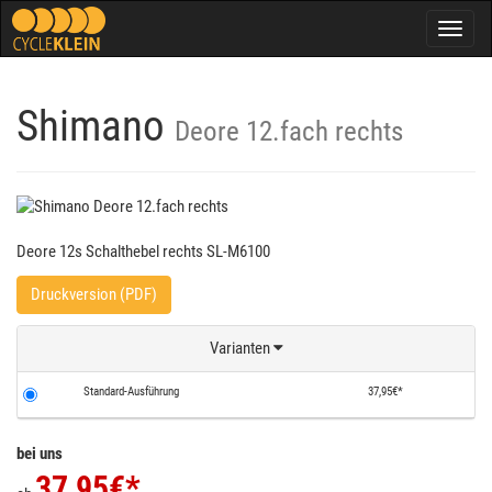
Togg
navig
Shimano
Deore 12.fach rechts
Deore 12s Schalthebel rechts SL-M6100
Druckversion (PDF)
Varianten
Standard-Ausführung
37,95€*
bei uns
37,95
€*