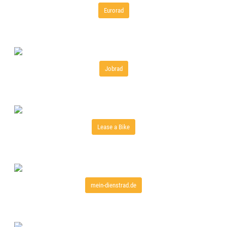
Eurorad
Jobrad
Lease a Bike
mein-dienstrad.de