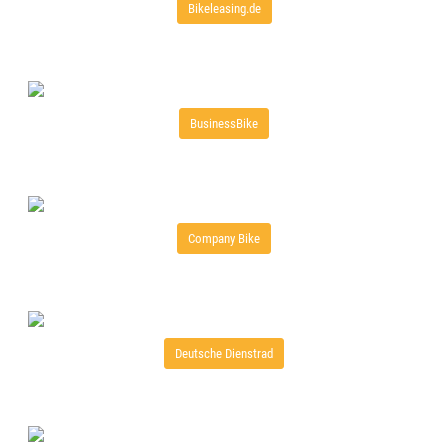
Bikeleasing.de
BusinessBike
Company Bike
Deutsche Dienstrad