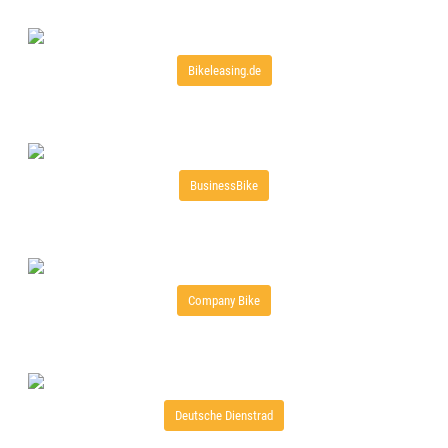
Bikeleasing.de
BusinessBike
Company Bike
Deutsche Dienstrad