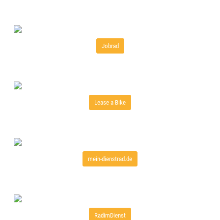
Jobrad
Lease a Bike
mein-dienstrad.de
RadimDienst