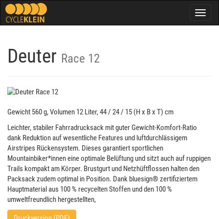
Togg
navig
Deuter
Race 12
Gewicht 560 g, Volumen 12 Liter, 44 / 24 / 15 (H x B x T) cm
Leichter, stabiler Fahrradrucksack mit guter Gewicht-Komfort-Ratio
dank Reduktion auf wesentliche Features und luftdurchlässigem
Airstripes Rückensystem. Dieses garantiert sportlichen
Mountainbiker*innen eine optimale Belüftung und sitzt auch auf ruppigen
Trails kompakt am Körper. Brustgurt und Netzhüftflossen halten den
Packsack zudem optimal in Position. Dank bluesign® zertifiziertem
Hauptmaterial aus 100 % recycelten Stoffen und den 100 %
umweltfreundlich hergestellten,
Druckversion (PDF)