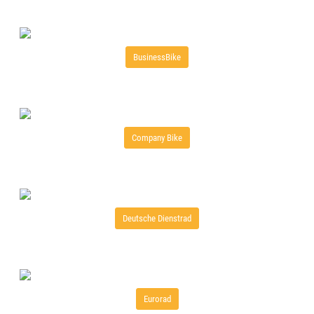
BusinessBike
Company Bike
Deutsche Dienstrad
Eurorad