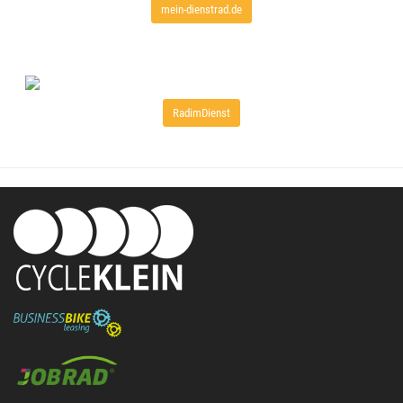
mein-dienstrad.de
RadimDienst