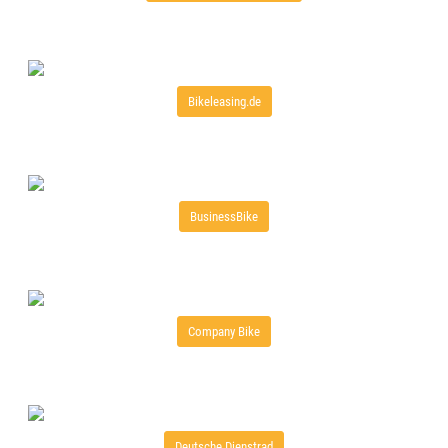
Bikeleasing.de
BusinessBike
Company Bike
Deutsche Dienstrad