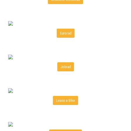
Eurorad
Jobrad
Lease a Bike