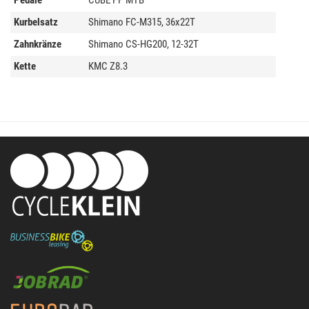
Pedale
CUBE PP MTB
Kurbelsatz
Shimano FC-M315, 36x22T
Zahnkränze
Shimano CS-HG200, 12-32T
Kette
KMC Z8.3