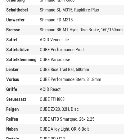
Schaltung
Shimano RD-TX800
Schalthebel
Shimano SL-M315, Rapidfire-Plus
Umwerfer
Shimano FD-M315
Bremse
Shimano BR-MT Hydr, Disc Brake, 160/160mm
Sattel
ACID Venec Lite
Sattelstütze
CUBE Performance Post
Sattelklemmung
CUBE Varioclose
Lenker
CUBE Rise Trail Bar, 680mm
Vorbau
CUBE Performance Stem, 31.8mm
Griffe
ACID React
Steuersatz
CUBE FPH863
Felgen
CUBE ZX20, 32H, Disc
Reifen
CUBE MTB Smartpac, 26x 2.25
Naben
CUBE Alloy Light, QR, 6-Bolt