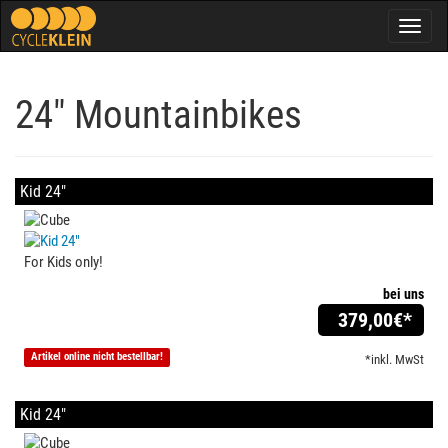
Togg
navig
24" Mountainbikes
Kid 24"
For Kids only!
bei uns
379,00
€*
Artikel online nicht bestellbar!
*inkl. MwSt
Kid 24"