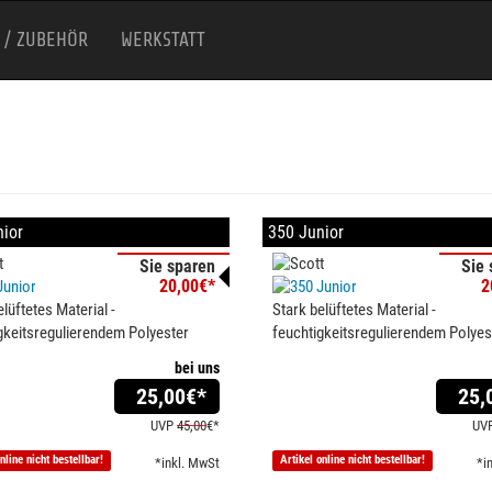
 / ZUBEHÖR
WERKSTATT
ior
350 Junior
Sie sparen
Sie 
20,00€*
2
lüftetes Material -
Stark belüftetes Material -
gkeitsregulierendem Polyester
feuchtigkeitsregulierendem Polyes
bei uns
25,00
€*
25,
UVP
45,00
€*
UV
nline nicht bestellbar!
Artikel online nicht bestellbar!
*inkl. MwSt
*i