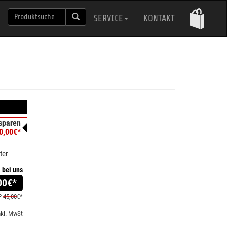
SERVICE
KONTAKT
sparen
0,00€*
ter
bei uns
00
€*
P
45,00
€*
nkl. MwSt