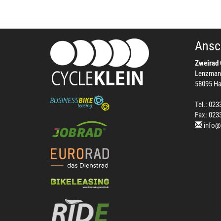
Ansch
Zweirad 
Lenzman
58095 H
Tel.: 023
Fax: 023
info@