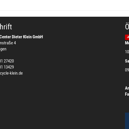
rift
Ö
Center Dieter Klein GmbH
J
nstraße 4
Mo
agen
10
31 27420
S
31 13429
09
cycle-klein.de
Am
Fa