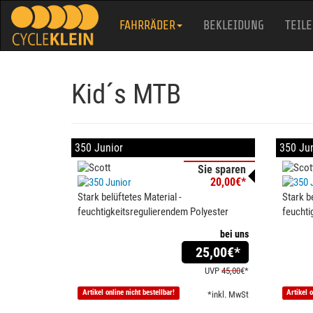
FAHRRÄDER
BEKLEIDUNG
TEILE
Kid´s MTB
350 Junior
350 Jun
Sie sparen
20,00€*
Stark belüftetes Material -
Stark be
feuchtigkeitsregulierendem Polyester
feuchti
bei uns
25,00
€*
UVP
45,00
€*
Artikel online nicht bestellbar!
Artikel o
*inkl. MwSt