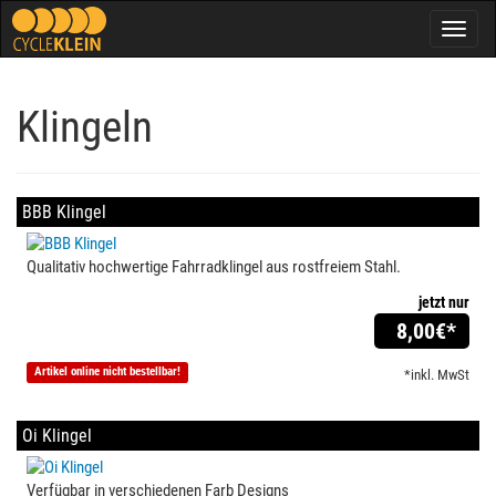
Togg
navig
Klingeln
BBB Klingel
Qualitativ hochwertige Fahrradklingel aus rostfreiem Stahl.
jetzt nur
8,00
€*
Artikel online nicht bestellbar!
*inkl. MwSt
Oi Klingel
Verfügbar in verschiedenen Farb Designs