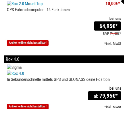
10,00€*
GPS Fahrradcomputer - 14 Funktionen
bei uns
64,95
€*
UVP
74,95
€*
Artikel online nicht bestellbar!
*inkl. MwSt
Rox 4.0
In Sekundenschnelle mittels GPS und GLONASS deine Position
bei uns
79,95
€*
ab
Artikel online nicht bestellbar!
*inkl. MwSt