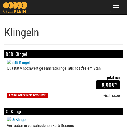
Togg
navig
Klingeln
BBB Klingel
Qualitativ hochwertige Fahrradklingel aus rostfreiem Stahl.
jetzt nur
8,00
€*
Artikel online nicht bestellbar!
*inkl. MwSt
Oi Klingel
Verfügbar in verschiedenen Farb Designs