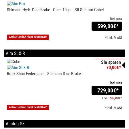
Shimano Hydr. Disc Brake - Cues 10ga. - SR Suntour Gabel
bei uns
599,00
€*
Artikel online nicht bestellbar!
*inkl. MwSt
Aim SLX-R
Sie sparen
70,00€*
Rock Shox Federgabel - Shimano Disc Brake
bei uns
729,00
€*
UVP
799,00
€*
Artikel online nicht bestellbar!
*inkl. MwSt
Analog SX