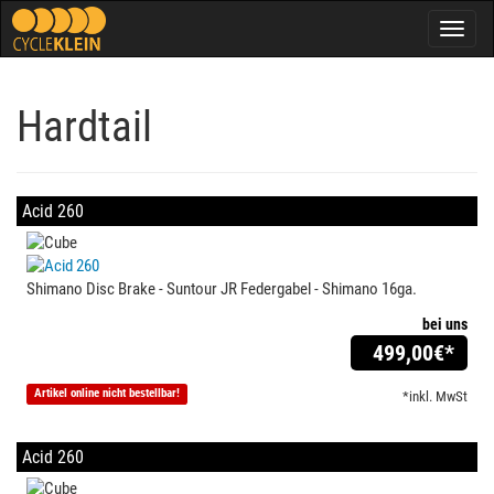
Togg
navig
Hardtail
Acid 260
Shimano Disc Brake - Suntour JR Federgabel - Shimano 16ga.
bei uns
499,00
€*
Artikel online nicht bestellbar!
*inkl. MwSt
Acid 260